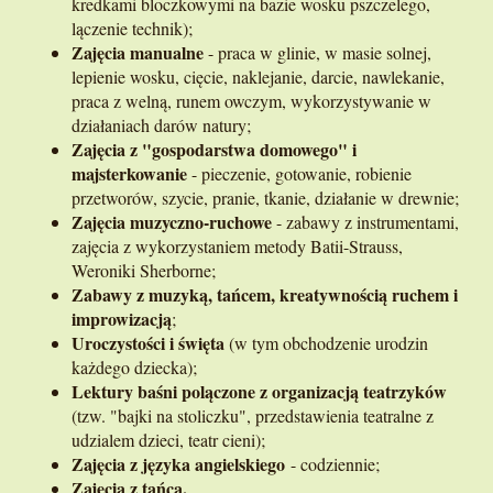
kredkami bloczkowymi na bazie wosku pszczelego,
lączenie technik);
Zajęcia manualne
- praca w glinie, w masie solnej,
lepienie wosku, cięcie, naklejanie, darcie, nawlekanie,
praca z welną, runem owczym, wykorzystywanie w
działaniach darów natury;
Zajęcia z "gospodarstwa domowego" i
majsterkowanie
- pieczenie, gotowanie, robienie
przetworów, szycie, pranie, tkanie, działanie w drewnie;
Zajęcia muzyczno-ruchowe
- zabawy z instrumentami,
zajęcia z wykorzystaniem metody Batii-Strauss,
Weroniki Sherborne;
Zabawy z muzyką, tańcem, kreatywnością ruchem i
improwizacją
;
Uroczystości i święta
(w tym obchodzenie urodzin
każdego dziecka);
Lektury baśni polączone z organizacją teatrzyków
(tzw. "bajki na stoliczku", przedstawienia teatralne z
udzialem dzieci, teatr cieni);
Zajęcia z języka angielskiego
- codziennie;
Zajęcia z tańca.