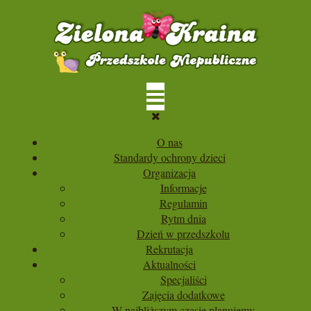
O nas
Standardy ochrony dzieci
Organizacja
Informacje
Regulamin
Rytm dnia
Dzień w przedszkolu
Rekrutacja
Aktualności
Specjaliści
Zajęcia dodatkowe
W najbliższym czasie planujemy