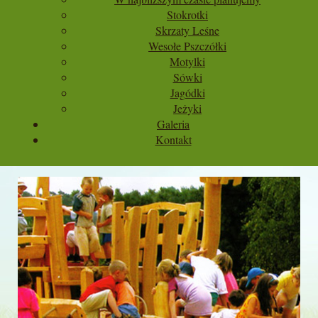
Stokrotki
Skrzaty Leśne
Wesołe Pszczółki
Motylki
Sówki
Jagódki
Jeżyki
Galeria
Kontakt