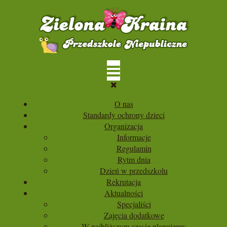
O nas
Standardy ochrony dzieci
Organizacja
Informacje
Regulamin
Rytm dnia
Dzień w przedszkolu
Rekrutacja
Aktualności
Specjaliści
Zajęcia dodatkowe
W najbliższym czasie planujemy