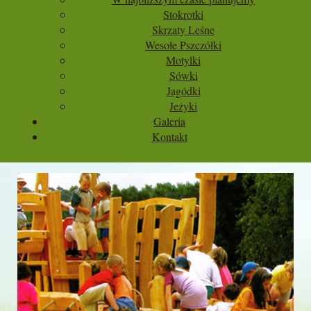
Stokrotki
Skrzaty Leśne
Wesołe Pszczółki
Motylki
Sówki
Jagódki
Jeżyki
Galeria
Kontakt