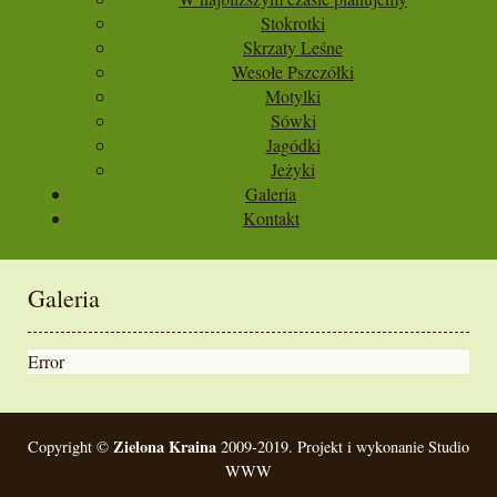
Stokrotki
Skrzaty Leśne
Wesołe Pszczółki
Motylki
Sówki
Jagódki
Jeżyki
Galeria
Kontakt
Galeria
Error
Zielona Kraina
Copyright ©
2009-2019. Projekt i wykonanie Studio
WWW