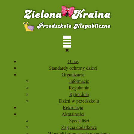
O nas
Standardy ochrony dzieci
Organizacja
Informacje
Regulamin
Rytm dnia
Dzień w przedszkolu
Rekrutacja
Aktualności
Specjaliści
Zajęcia dodatkowe
W najbliższym czasie planujemy