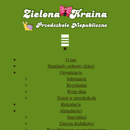
O nas
Standardy ochrony dzieci
Organizacja
Informacje
Regulamin
Rytm dnia
Dzień w przedszkolu
Rekrutacja
Aktualności
Specjaliści
Zajęcia dodatkowe
W najbliższym czasie planujemy