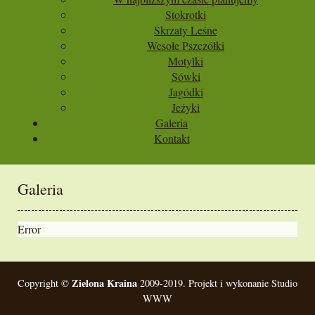
Stokrotki
Skrzaty Leśne
Wesołe Pszczółki
Motylki
Sówki
Jagódki
Jeżyki
Galeria
Kontakt
Galeria
Error
Zielona Kraina
Copyright ©
2009-2019. Projekt i wykonanie Studio
WWW