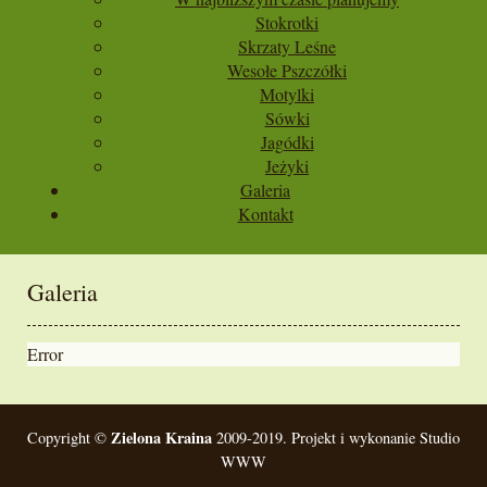
Stokrotki
Skrzaty Leśne
Wesołe Pszczółki
Motylki
Sówki
Jagódki
Jeżyki
Galeria
Kontakt
Galeria
Error
Zielona Kraina
Copyright ©
2009-2019. Projekt i wykonanie Studio
WWW