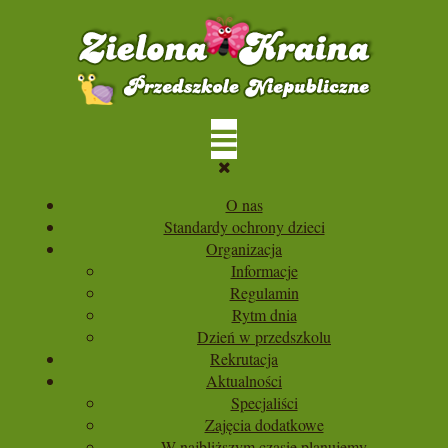
O nas
Standardy ochrony dzieci
Organizacja
Informacje
Regulamin
Rytm dnia
Dzień w przedszkolu
Rekrutacja
Aktualności
Specjaliści
Zajęcia dodatkowe
W najbliższym czasie planujemy