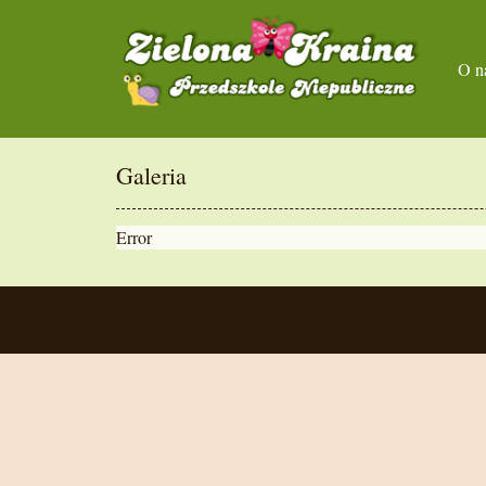
O n
Galeria
Error