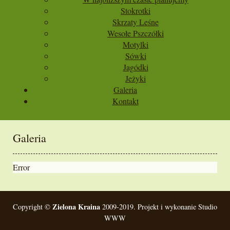
Stokrotki
Skrzaty Leśne
Wesołe Pszczółki
Motylki
Sówki
Jagódki
Jeżyki
Galeria
Kontakt
Galeria
Error
Zielona Kraina
Copyright ©
2009-2019. Projekt i wykonanie Studio
WWW