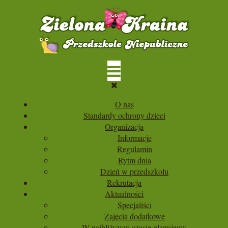
O nas
Standardy ochrony dzieci
Organizacja
Informacje
Regulamin
Rytm dnia
Dzień w przedszkolu
Rekrutacja
Aktualności
Specjaliści
Zajęcia dodatkowe
W najbliższym czasie planujemy