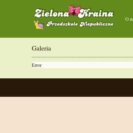
O n
Galeria
Error