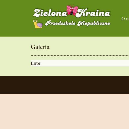
O n
Galeria
Error