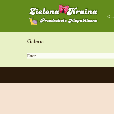
O n
Galeria
Error