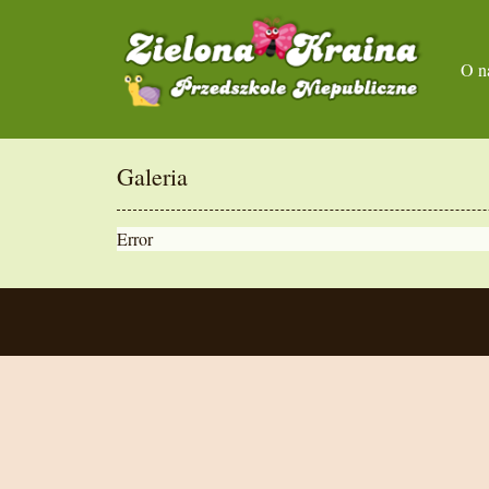
O n
Galeria
Error