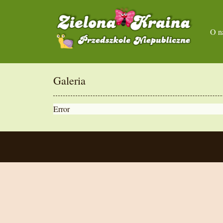
O n
Galeria
Error