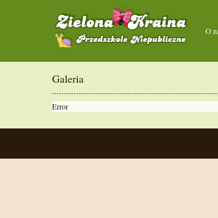
O n
Galeria
Error